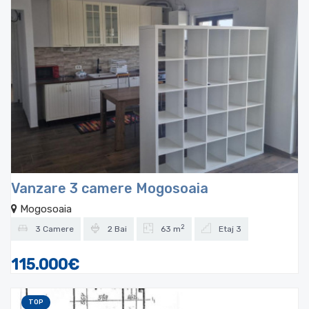
Vanzare 3 camere Mogosoaia
Mogosoaia
2
3 Camere
2 Bai
63 m
Etaj 3
115.000€
TOP