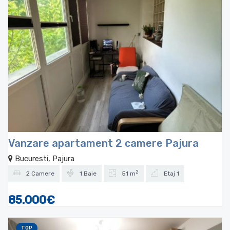
Vanzare apartament 2 camere Pajura
Bucuresti, Pajura
2
2 Camere
1 Baie
51 m
Etaj 1
85.000€
TOP