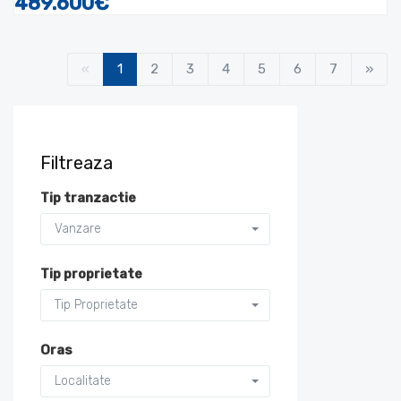
489.600€
«
1
2
3
4
5
6
7
»
Filtreaza
Tip tranzactie
Vanzare
Tip proprietate
Tip Proprietate
Oras
Localitate