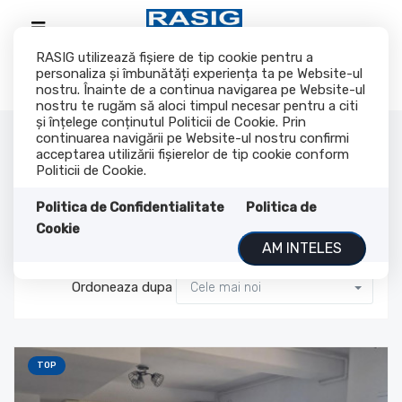
RASIG utilizează fişiere de tip cookie pentru a
personaliza și îmbunătăți experiența ta pe Website-ul
nostru. Înainte de a continua navigarea pe Website-ul
nostru te rugăm să aloci timpul necesar pentru a citi
și înțelege conținutul Politicii de Cookie. Prin
Imobiliare de vanzare
continuarea navigării pe Website-ul nostru confirmi
acceptarea utilizării fişierelor de tip cookie conform
Politicii de Cookie.
Politica de Confidentialitate
Politica de
Au fost gasite 82 oferte
Cookie
AM INTELES
Ordoneaza dupa
Cele mai noi
TOP