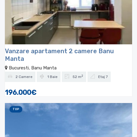
Vanzare apartament 2 camere Banu
Manta
Bucuresti, Banu Manta
2
2 Camere
1 Baie
52 m
Etaj 7
196.000€
TOP