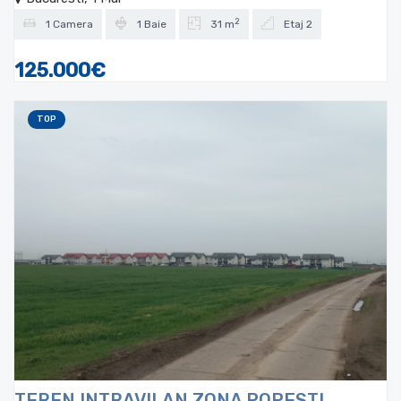
2
1 Camera
1 Baie
31 m
Etaj 2
125.000€
TOP
TEREN INTRAVILAN ZONA POPESTI