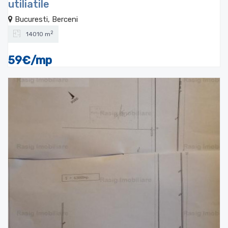
utiliatile
Bucuresti, Berceni
2
14010 m
59€/mp