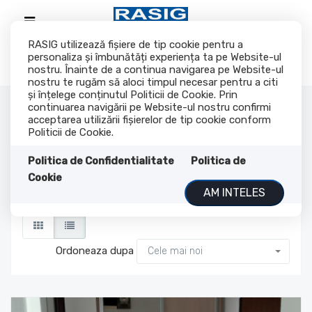
RASIG utilizează fişiere de tip cookie pentru a
personaliza și îmbunătăți experiența ta pe Website-ul
nostru. Înainte de a continua navigarea pe Website-ul
nostru te rugăm să aloci timpul necesar pentru a citi
și înțelege conținutul Politicii de Cookie. Prin
Imobiliare de vanzare
continuarea navigării pe Website-ul nostru confirmi
acceptarea utilizării fişierelor de tip cookie conform
Politicii de Cookie.
pagina 6
Politica de Confidentialitate
Politica de
Cookie
AM INTELES
Au fost gasite 82 oferte
Ordoneaza dupa
Cele mai noi