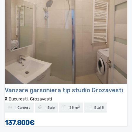
Vanzare garsoniera tip studio Grozavesti
Bucuresti, Grozavesti
2
1 Camera
1 Baie
38 m
Etaj 8
137.800€