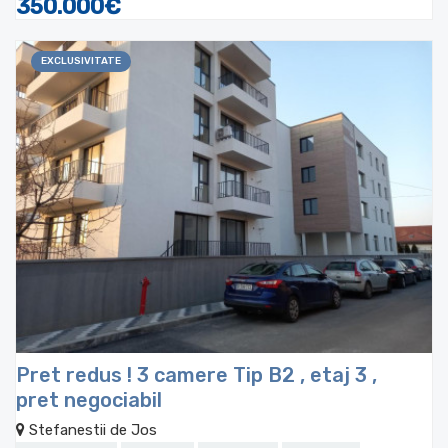
350.000€
EXCLUSIVITATE
Pret redus ! 3 camere Tip B2 , etaj 3 ,
pret negociabil
Stefanestii de Jos