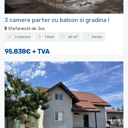
3 camere parter cu balcon si gradina !
Stefanestii de Jos
2
3 Camere
1 Baie
65 m
Parter
95.838€
+ TVA