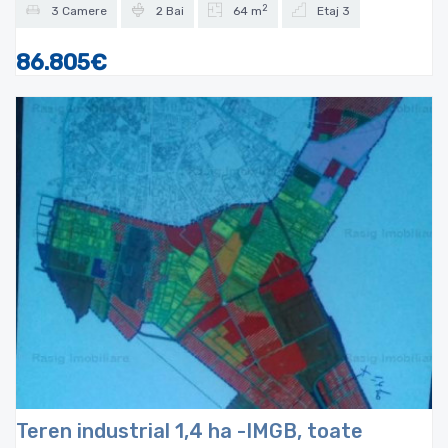
2
3 Camere
2 Bai
64 m
Etaj 3
86.805€
Teren industrial 1,4 ha -IMGB, toate