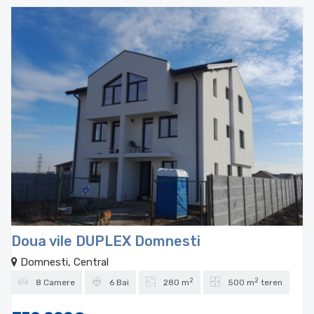
Doua vile DUPLEX Domnesti
Domnesti, Central
2
2
8 Camere
6 Bai
280 m
500 m
teren