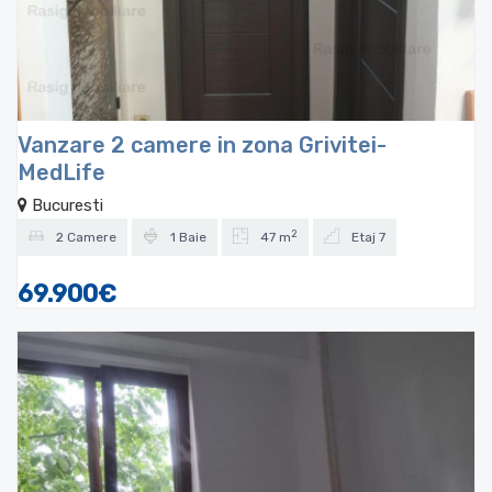
Vanzare 2 camere in zona Grivitei-
MedLife
Bucuresti
2
2 Camere
1 Baie
47 m
Etaj 7
69.900€