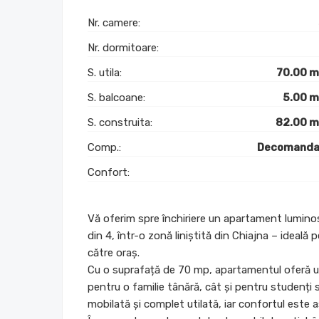
Nr. camere:
Nr. dormitoare:
S. utila:
70.00 
S. balcoane:
5.00 
S. construita:
82.00 
Comp.:
Decomanda
Confort:
Vă oferim spre închiriere un apartament luminos
din 4, într-o zonă liniștită din Chiajna – ideală p
către oraș.
Cu o suprafață de 70 mp, apartamentul oferă u
pentru o familie tânără, cât și pentru studenți
mobilată și complet utilată, iar confortul este a