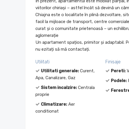
În prezent, apartamentul este mobilat parțial, î
viitorilor chiriași – astfel încât să devină un că
Chiajna este o localitate în plină dezvoltare, s
facil la mijloace de transport, centre comerciale ș
curat și o comunitate prietenoasă – un echilibr
aglomerație
Un apartament spațios, primitor și adaptabil. Pe
nu ezitați să mă contactați.
Utilitati
Finisaje
Utilitati generale:
Curent,
Pereti:
V
Apa, Canalizare, Gaz
Podele:
P
Sistem incalzire:
Centrala
Ferestre
proprie
Climatizare:
Aer
conditionat