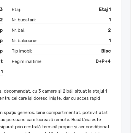
3
Etaj:
Etaj 1
2
Nr. bucatarii:
1
mp
Nr. bai:
2
mp
Nr. balcoane:
1
mp
Tip imobil:
Bloc
t
Regim inaltime:
D+P+4
1
, decomandat, cu 3 camere și 2 băi, situat la etajul 1
entru cei care își doresc liniște, dar cu acces rapid
n spațiu generos, bine compartimentat, potrivit atât
 sau persoane care lucrează remote. Bucătăria este
sigurat prin centrală termică proprie și aer condiționat.