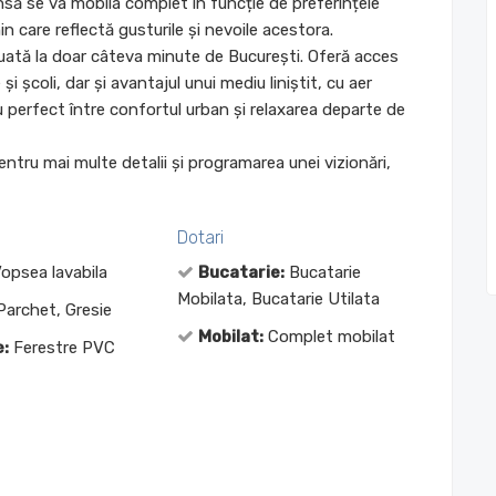
nsă se va mobila complet în funcție de preferințele
min care reflectă gusturile și nevoile acestora.
ituată la doar câteva minute de București. Oferă acces
i școli, dar și avantajul unui mediu liniștit, cu aer
u perfect între confortul urban și relaxarea departe de
ntru mai multe detalii și programarea unei vizionări,
Dotari
opsea lavabila
Bucatarie:
Bucatarie
Mobilata, Bucatarie Utilata
archet, Gresie
Mobilat:
Complet mobilat
:
Ferestre PVC