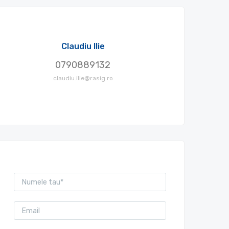
Claudiu Ilie
0790889132
claudiu.ilie@rasig.ro