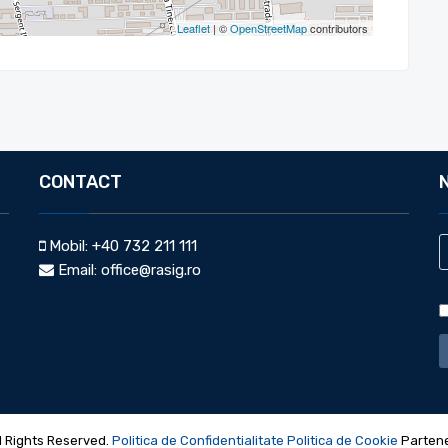
Leaflet
| ©
OpenStreetMap
contributors
CONTACT
Mobil:
+40 732 211 111
Email:
office@rasig.ro
l Rights Reserved.
Politica de Confidentialitate
Politica de Cookie
Parten