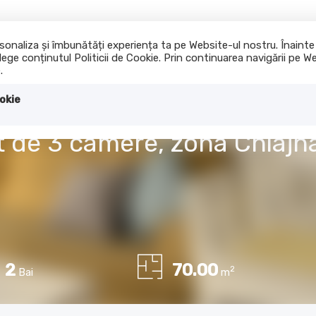
ersonaliza și îmbunătăți experiența ta pe Website-ul nostru. Înain
lege conținutul Politicii de Cookie. Prin continuarea navigării pe We
Acasa
Cumpara
I
.
okie
t de 3 camere, zona Chiajn
2
70.00
2
Bai
m