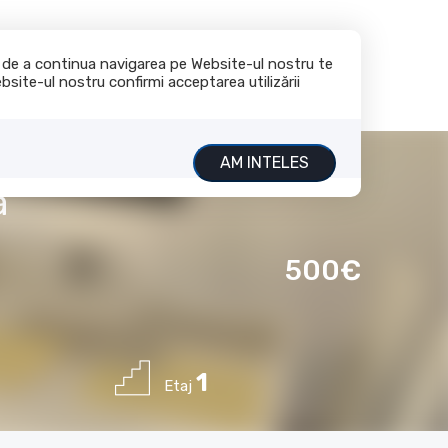
+40 732 211 111
office@rasig.ro
te de a continua navigarea pe Website-ul nostru te
bsite-ul nostru confirmi acceptarea utilizării
nchiriaza
Servicii
Despre noi
Contact
AM INTELES
a
500€
1
Etaj