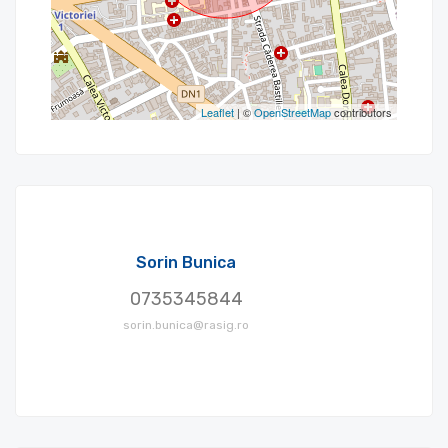
Leaflet
| ©
OpenStreetMap
contributors
Sorin Bunica
0735345844
sorin.bunica@rasig.ro