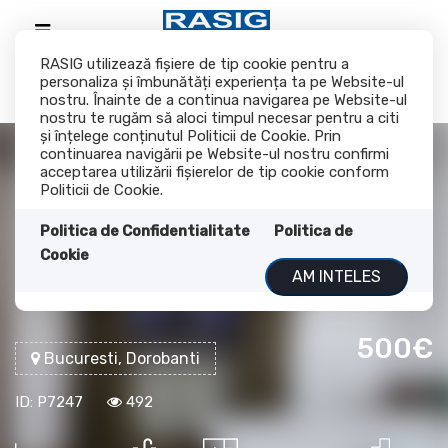
RASIG utilizează fişiere de tip cookie pentru a
personaliza și îmbunătăți experiența ta pe Website-ul
nostru. Înainte de a continua navigarea pe Website-ul
nostru te rugăm să aloci timpul necesar pentru a citi
și înțelege conținutul Politicii de Cookie. Prin
continuarea navigării pe Website-ul nostru confirmi
acceptarea utilizării fişierelor de tip cookie conform
Inchiriere garsoniera
Politicii de Cookie.
zona P-ta Victoriei -
Politica de Confidentialitate
Politica de
Cookie
Dorobanti
AM INTELES
500€
Bucuresti, Dorobanti
ID: P7247
492