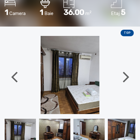
1
1
36.00
5
2
Camera
Baie
m
Etaj
TOP