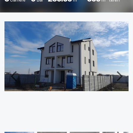
Camere
Bai
m
m
teren