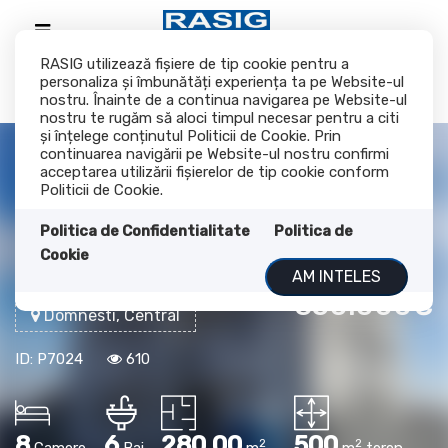
RASIG utilizează fişiere de tip cookie pentru a
personaliza și îmbunătăți experiența ta pe Website-ul
nostru. Înainte de a continua navigarea pe Website-ul
nostru te rugăm să aloci timpul necesar pentru a citi
și înțelege conținutul Politicii de Cookie. Prin
continuarea navigării pe Website-ul nostru confirmi
acceptarea utilizării fişierelor de tip cookie conform
Doua vile DUPLEX
Politicii de Cookie.
Domnesti
Politica de Confidentialitate
Politica de
Cookie
AM INTELES
350.000€
Domnesti, Central
ID: P7024
610
8
6
280.00
500
2
2