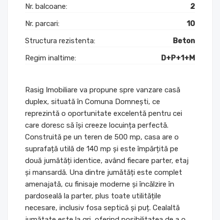
Nr. balcoane:
2
Nr. parcari:
10
Structura rezistenta:
Beton
Regim inaltime:
D+P+1+M
Rasig Imobiliare va propune spre vanzare casă
duplex, situată în Comuna Domnești, ce
reprezintă o oportunitate excelentă pentru cei
care doresc să își creeze locuința perfectă.
Construită pe un teren de 500 mp, casa are o
suprafață utilă de 140 mp și este împărțită pe
două jumătăți identice, având fiecare parter, etaj
și mansardă. Una dintre jumătăți este complet
amenajată, cu finisaje moderne și încălzire în
pardoseală la parter, plus toate utilitățile
necesare, inclusiv fosa septică și puț. Cealaltă
jumătate este la gri, oferind posibilitatea de a o