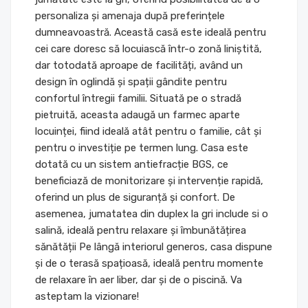
personaliza și amenaja după preferințele
dumneavoastră. Această casă este ideală pentru
cei care doresc să locuiască într-o zonă liniștită,
dar totodată aproape de facilități, având un
design în oglindă și spații gândite pentru
confortul întregii familii. Situată pe o stradă
pietruită, aceasta adaugă un farmec aparte
locuinței, fiind ideală atât pentru o familie, cât și
pentru o investiție pe termen lung. Casa este
dotată cu un sistem antiefracție BGS, ce
beneficiază de monitorizare și intervenție rapidă,
oferind un plus de siguranță și confort. De
asemenea, jumatatea din duplex la gri include si o
salină, ideală pentru relaxare și îmbunătățirea
sănătății Pe lângă interiorul generos, casa dispune
și de o terasă spațioasă, ideală pentru momente
de relaxare în aer liber, dar și de o piscină. Va
asteptam la vizionare!