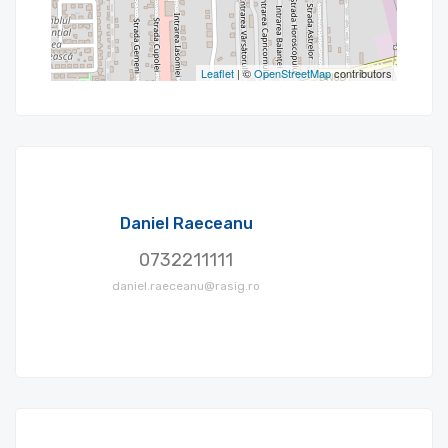
Leaflet
| ©
OpenStreetMap
contributors
Daniel Raeceanu
0732211111
daniel.raeceanu@rasig.ro