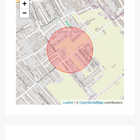
+
−
Leaflet
| ©
OpenStreetMap
contributors