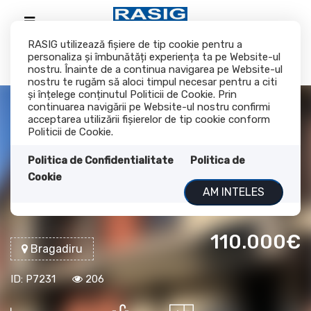
RASIG utilizează fişiere de tip cookie pentru a
personaliza și îmbunătăți experiența ta pe Website-ul
nostru. Înainte de a continua navigarea pe Website-ul
nostru te rugăm să aloci timpul necesar pentru a citi
și înțelege conținutul Politicii de Cookie. Prin
continuarea navigării pe Website-ul nostru confirmi
acceptarea utilizării fişierelor de tip cookie conform
Case de vanzare,
Politicii de Cookie.
complex Strong
Politica de Confidentialitate
Politica de
Cookie
Residence, Bragadiru
AM INTELES
110.000€
Bragadiru
ID: P7231
206