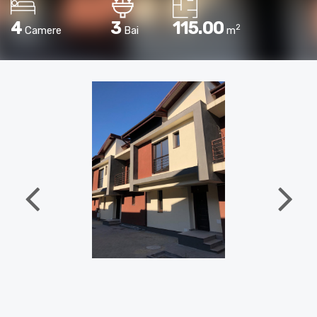
4
3
115.00
2
Camere
Bai
m