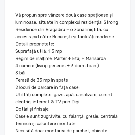
Vă propun spre vânzare două case spațioase și
luminoase, situate în complexul rezidențial Strong
Residence din Bragadiru – o zonă liniștită, cu
acces rapid către București și facilități moderne.
Detalii proprietate:
Suprafață utilă: 115 mp
Regim de înălțime: Parter + Etaj + Mansardă
4 camere (living generos + 3 dormitoare)
3 băi
Terasă de 35 mp în spate
2 locuri de parcare în fața casei
Utilități complete: gaze, apă, canalizare, curent
electric, internet & TV prin Digi
Dotări și finisaje:
Casele sunt zugrăvite, cu faianță, gresie, centrală
termică și calorifere montate
Necesită doar montarea de parchet, obiecte