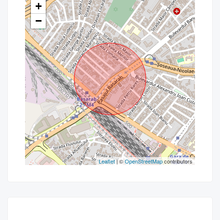
+
−
Leaflet
| ©
OpenStreetMap
contributors