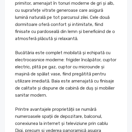
primitor, amenajat în tonuri moderne de gri și alb,
cu suprafețe vitrate generoase care asigură
lumină naturală pe tot parcursul zilei. Cele două
dormitoare oferă confort și intimitate, fiind
finisate cu pardoseală din lemn și beneficiind de o
atmosferă plăcută și relaxantă.
Bucătăria este complet mobilată și echipată cu
electrocasnice moderne: frigider încăpător, cuptor
electric, plită pe gaz, cuptor cu microunde și
mașină de spălat vase, fiind pregătită pentru
utilizare imediată. Baia este amenajată cu finisaje
de calitate și dispune de cabină de duș și mobilier
sanitar modern.
Printre avantajele proprietății se numără
numeroasele spații de depozitare, balconul,
conexiunea la internet și televiziune prin cablu
Digi, precum și vederea panoramică asupra