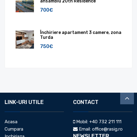
ansamblu 20th Residence
700€
Închiriere apartament 3 camere, zona
Turda
750€
LINK-URI UTILE
CONTACT
Acasa
Mobil:
+40 732 211 111
Cumpara
Email:
office@rasig.ro
NEWSLETTER
Inchiriaza