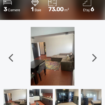
3
1
73.00
6
2
Camere
Baie
m
Etaj