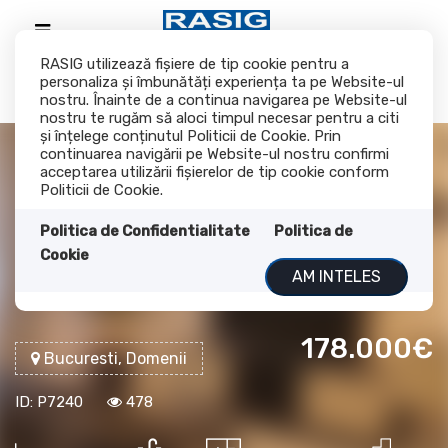
RASIG utilizează fişiere de tip cookie pentru a
personaliza și îmbunătăți experiența ta pe Website-ul
nostru. Înainte de a continua navigarea pe Website-ul
nostru te rugăm să aloci timpul necesar pentru a citi
și înțelege conținutul Politicii de Cookie. Prin
continuarea navigării pe Website-ul nostru confirmi
acceptarea utilizării fişierelor de tip cookie conform
Vanzare apartament 2
Politicii de Cookie.
camere Ion Mihalache -
Politica de Confidentialitate
Politica de
Cookie
Liceul Iorga
AM INTELES
178.000€
Bucuresti, Domenii
ID: P7240
478