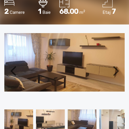
2
1
68.00
7
2
Camere
Baie
m
Etaj