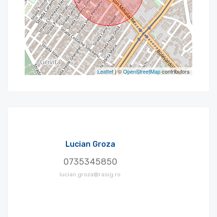
Leaflet
| ©
OpenStreetMap
contributors
Lucian Groza
0735345850
lucian.groza@rasig.ro