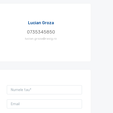
Lucian Groza
0735345850
lucian.groza@rasig.ro