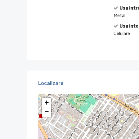
Usa intr
Metal
Usa inte
Celulare
Localizare
+
−