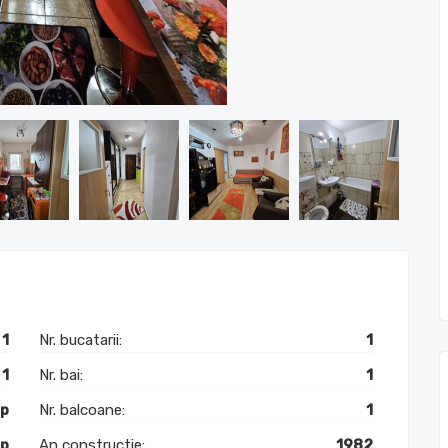
1
Nr. bucatarii:
1
1
Nr. bai:
1
mp
Nr. balcoane:
1
mp
An constructie:
1982