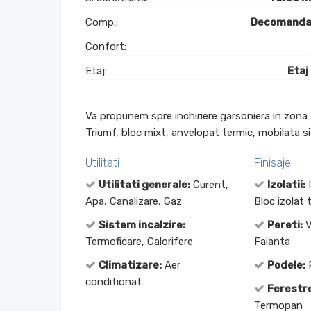
Comp.:
Decomanda
Confort:
Etaj:
Etaj
Va propunem spre inchiriere garsoniera in zona 
Triumf, bloc mixt, anvelopat termic, mobilata si
Utilitati
Finisaje
Utilitati generale:
Curent,
Izolatii:
I
Apa, Canalizare, Gaz
Bloc izolat 
Sistem incalzire:
Pereti:
V
Termoficare, Calorifere
Faianta
Climatizare:
Aer
Podele:
P
conditionat
Ferestre
Termopan