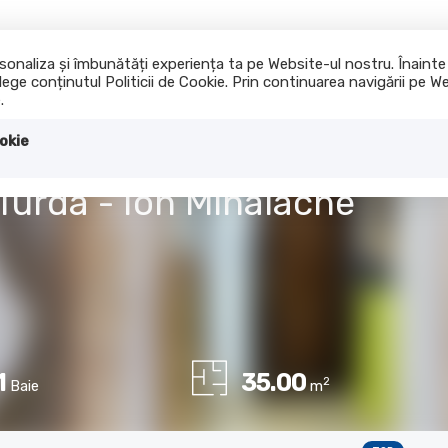
ersonaliza și îmbunătăți experiența ta pe Website-ul nostru. Înain
lege conținutul Politicii de Cookie. Prin continuarea navigării pe We
Acasa
Cumpara
I
.
okie
 Turda - Ion Mihalache
1
35.00
2
Baie
m