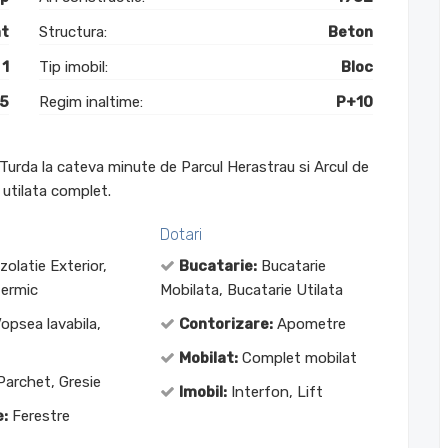
t
Structura:
Beton
1
Tip imobil:
Bloc
 5
Regim inaltime:
P+10
Turda la cateva minute de Parcul Herastrau si Arcul de
 utilata complet.
Dotari
zolatie Exterior,
Bucatarie:
Bucatarie
termic
Mobilata, Bucatarie Utilata
opsea lavabila,
Contorizare:
Apometre
Mobilat:
Complet mobilat
archet, Gresie
Imobil:
Interfon, Lift
:
Ferestre