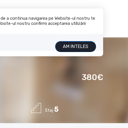
+40 732 211 111
office@rasig.ro
te de a continua navigarea pe Website-ul nostru te
bsite-ul nostru confirmi acceptarea utilizării
nchiriaza
Servicii
Despre noi
Contact
AM INTELES
380€
5
Etaj