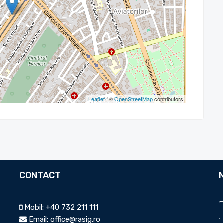
Leaflet
| ©
OpenStreetMap
contributors
CONTACT
Mobil:
+40 732 211 111
Email:
office@rasig.ro