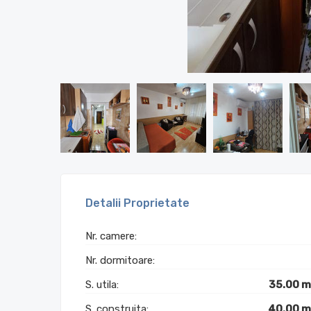
Detalii Proprietate
Nr. camere:
Nr. dormitoare:
S. utila:
35.00 
S. construita:
40.00 